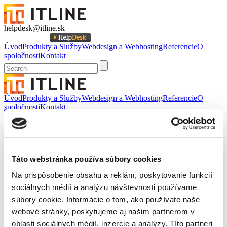
helpdesk@itline.sk
Úvod
Produkty a Služby
Webdesign a Webhosting
Referencie
O
spoločnosti
Kontakt
Úvod
Produkty a Služby
Webdesign a Webhosting
Referencie
O
spoločnosti
Kontakt
Webdesign
Webdesign
Táto webstránka používa súbory cookies
Správa webových aplikácií
Na prispôsobenie obsahu a reklám, poskytovanie funkcií
SEO a E-marketing
sociálnych médií a analýzu návštevnosti používame
Správa webových aplikácií
súbory cookie. Informácie o tom, ako používate naše
webové stránky, poskytujeme aj našim partnerom v
oblasti sociálnych médií, inzercie a analýzy. Títo partneri
Každá webová prezentácia alebo aplikácia je po istom čase málo